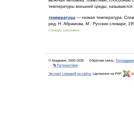
включая человека. Животные, способные с
температуры внешней среды, называютс
температура
— низкая температура. Слов
ред. Н. Абрамова, М.: Русские словари, 
Словарь синонимов
© Академик, 2000-2026
Обратная связь:
Техподдерж
👣 Путешествия
Экспорт словарей на сайты
, сделанные на PHP,
Jo