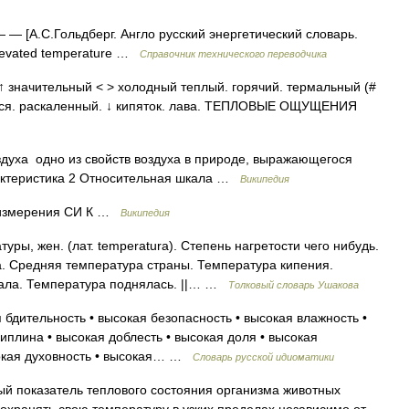
 — [А.С.Гольдберг. Англо русский энергетический словарь.
elevated temperature …
Справочник технического переводчика
 значительный < > холодный теплый. горячий. термальный (#
ть, ся. раскаленный. ↓ кипяток. лава. ТЕПЛОВЫЕ ОЩУЩЕНИЯ
духа одно из свойств воздуха в природе, выражающегося
актеристика 2 Относительная шкала …
Википедия
 измерения СИ К …
Википедия
ы, жен. (лат. temperatura). Степень нагретости чего нибудь.
. Средняя температура страны. Температура кипения.
пала. Температура поднялась. ||… …
Толковый словарь Ушакова
 бдительность • высокая безопасность • высокая влажность •
иплина • высокая доблесть • высокая доля • высокая
сокая духовность • высокая… …
Словарь русской идиоматики
й показатель теплового состояния организма животных