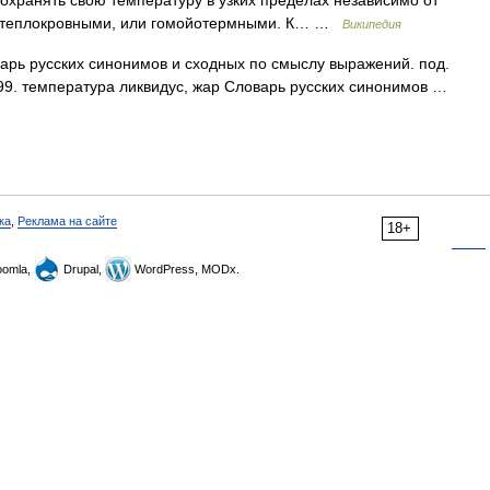
охранять свою температуру в узких пределах независимо от
я теплокровными, или гомойотермными. К… …
Википедия
арь русских синонимов и сходных по смыслу выражений. под.
1999. температура ликвидус, жар Словарь русских синонимов …
ка
,
Реклама на сайте
18+
omla,
Drupal,
WordPress, MODx.