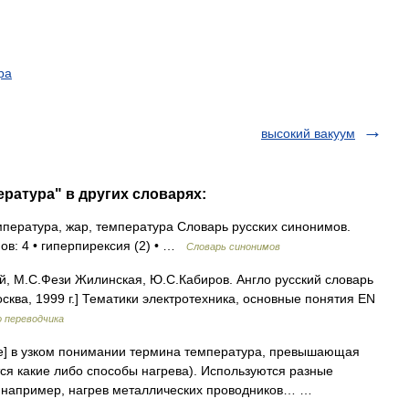
ра
высокий вакуум
ература" в других словарях:
ература, жар, температура Словарь русских синонимов.
ов: 4 • гиперпирексия (2) • …
Словарь синонимов
й, М.С.Фези Жилинская, Ю.С.Кабиров. Англо русский словарь
сква, 1999 г.] Тематики электротехника, основные понятия EN
 переводчика
re] в узком понимании термина температура, превышающая
я какие либо способы нагрева). Используются разные
, например, нагрев металлических проводников… …