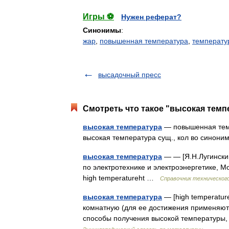
Игры ⚽
Нужен реферат?
Синонимы
:
жар
,
повышенная температура
,
температу
высадочный пресс
Смотреть что такое "высокая темп
высокая температура
— повышенная темп
высокая температура сущ., кол во синоним
высокая температура
— — [Я.Н.Лугински
по электротехнике и электроэнергетике, Мо
high temperatureht …
Справочник технического
высокая температура
— [high temperatu
комнатную (для ее достижения применяютс
способы получения высокой температуры