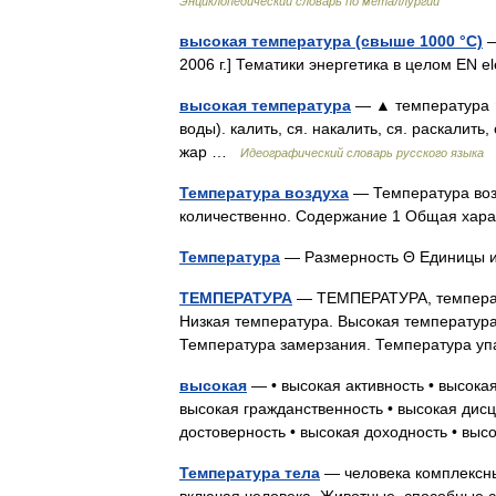
Энциклопедический словарь по металлургии
высокая температура (свыше 1000 °С)
—
2006 г.] Тематики энергетика в целом EN 
высокая температура
— ▲ температура ↑
воды). калить, ся. накалить, ся. раскали
жар …
Идеографический словарь русского языка
Температура воздуха
— Температура воз
количественно. Содержание 1 Общая хар
Температура
— Размерность Θ Единицы
ТЕМПЕРАТУРА
— ТЕМПЕРАТУРА, температур
Низкая температура. Высокая температура
Температура замерзания. Температура у
высокая
— • высокая активность • высокая
высокая гражданственность • высокая дисц
достоверность • высокая доходность • вы
Температура тела
— человека комплексны